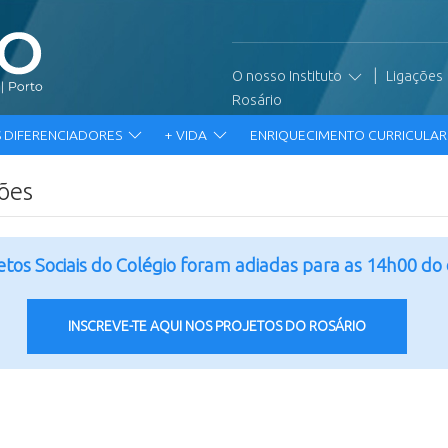
|
O nosso Instituto
Ligações
Rosário
 DIFERENCIADORES
+ VIDA
ENRIQUECIMENTO CURRICULA
ções
jetos Sociais do Colégio foram adiadas para as 14h00 do
INSCREVE-TE AQUI NOS PROJETOS DO ROSÁRIO