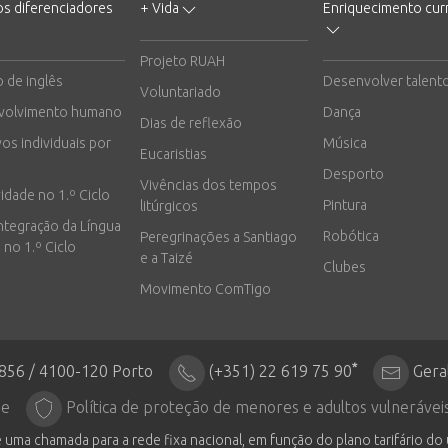
os diferenciadores
+ Vida
Enriquecimento curr
Projeto RUAH
o de inglês
Desenvolver talent
Voluntariado
volvimento humano
Dança
Dias de reflexão
vos individuais por
Música
Eucaristias
Desporto
Vivências dos tempos
vidade no 1.º Ciclo
Pintura
litúrgicos
integração da Língua
Robótica
Peregrinações a Santiago
 no 1.º Ciclo
e a Taizé
Clubes
Movimento ComTigo
*
2856 / 4100-120 Porto
(+351) 22 619 75 90
Gera
de
Política de proteção de menores e adultos vulnerávei
 uma chamada para a rede fixa nacional, em função do plano tarifário do 