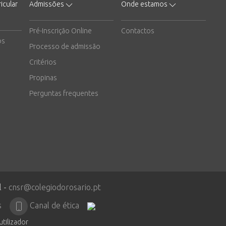
icular
Admissões
Onde estamos
Pré-Inscrição Online
Contactos
os
Processo de admissão
Critérios
Propinas
Perguntas frequentes
l -
cnsr@colegiodorosario.pt
s
Canal de ética
utilizador