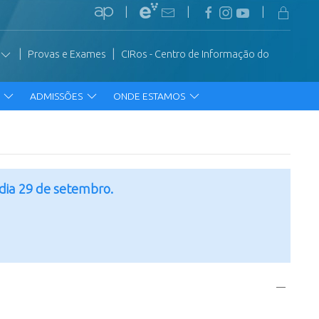
|
|
|
|
|
Provas e Exames
CIRos - Centro de Informação do
R
ADMISSÕES
ONDE ESTAMOS
 dia 29 de setembro.