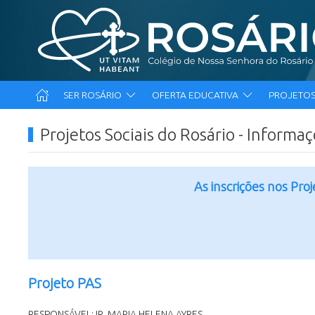
SER ROSÁRIO
OFERTA EDUCATIVA
PROJETOS
Projetos Sociais do Rosário - Informa
As inscrições nos Pro
Projeto PAS
RESPONSÁVEL: IR. MARIA HELENA AYRES