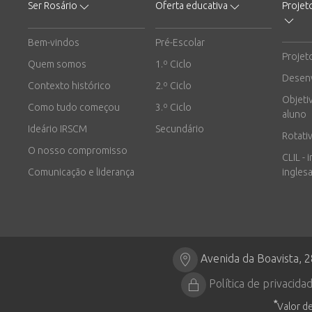
Ser Rosário
Oferta educativa
Projet
Bem-vindos
Pré-Escolar
Projet
Quem somos
1.º Ciclo
Desen
Contexto histórico
2.º Ciclo
Objeti
Como tudo começou
3.º Ciclo
aluno
Ideário IRSCM
Secundário
Rotati
O nosso compromisso
CLIL - 
Comunicação e liderança
inglesa
Avenida da Boavista, 
Política de privacida
*
Valor de