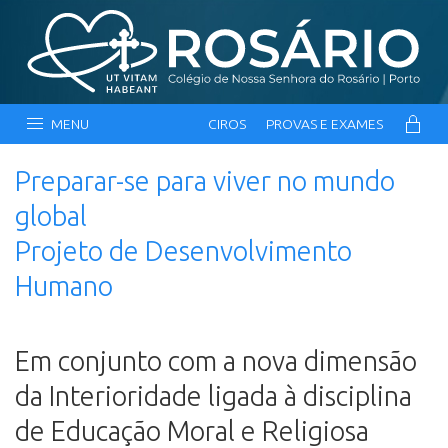
MENU
CIROS
PROVAS E EXAMES
Preparar-se para viver no mundo
global
Projeto de Desenvolvimento
Humano
Em conjunto com a nova dimensão
da Interioridade ligada à disciplina
de Educação Moral e Religiosa