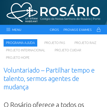
MENU
CIROS
PROVAS E EXAMES
PROGRAMA AJUDA
PROJETO PAS
PROJETO RAIZ
PROJETO INTERNACIONAL
PROJETO CUIDAR
PROJETO HOPE
Voluntariado – Partilhar tempo e
talento, sermos agentes de
mudança
O Rosário oferece a todos os