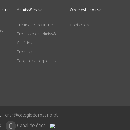
icular
Admissões
Onde estamos
Pré-Inscrição Online
Contactos
os
Processo de admissão
Critérios
Propinas
Perguntas frequentes
l -
cnsr@colegiodorosario.pt
s
Canal de ética