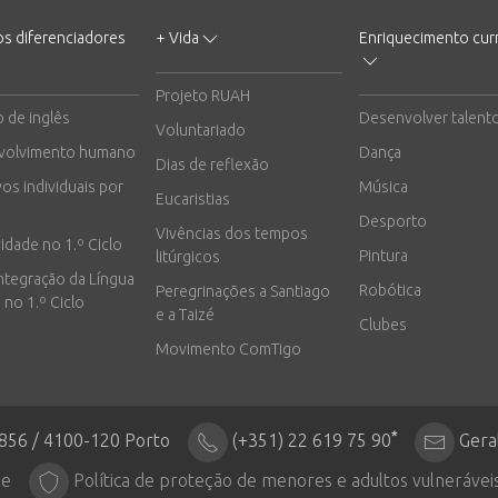
os diferenciadores
+ Vida
Enriquecimento curr
Projeto RUAH
o de inglês
Desenvolver talent
Voluntariado
volvimento humano
Dança
Dias de reflexão
vos individuais por
Música
Eucaristias
Desporto
Vivências dos tempos
vidade no 1.º Ciclo
Pintura
litúrgicos
integração da Língua
Robótica
Peregrinações a Santiago
 no 1.º Ciclo
e a Taizé
Clubes
Movimento ComTigo
*
2856 / 4100-120 Porto
(+351) 22 619 75 90
Gera
de
Política de proteção de menores e adultos vulnerávei