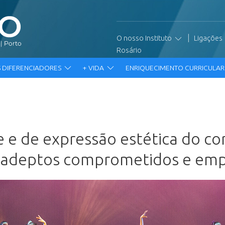
|
O nosso Instituto
Ligações
Rosário
 DIFERENCIADORES
+ VIDA
ENRIQUECIMENTO CURRICULA
o
 e de expressão estética do c
s adeptos comprometidos e e