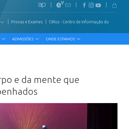
|
|
|
|
|
Provas e Exames
CIRos - Centro de Informação do
R
ADMISSÕES
ONDE ESTAMOS
orpo e da mente que
mpenhados