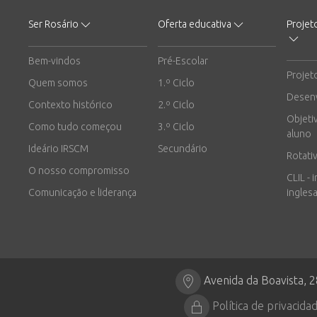
Ser Rosário
Oferta educativa
Projet
Bem-vindos
Pré-Escolar
Projet
Quem somos
1.º Ciclo
Desen
Contexto histórico
2.º Ciclo
Objeti
Como tudo começou
3.º Ciclo
aluno
Ideário IRSCM
Secundário
Rotati
O nosso compromisso
CLIL - 
Comunicação e liderança
inglesa
Avenida da Boavista, 
Política de privacida