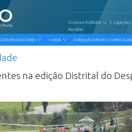
|
O nosso Instituto
Ligações
Rosário
 DIFERENCIADORES
+ VIDA
ENRIQUECIMENTO CURRICULA
dade
entes na edição Distrital do De