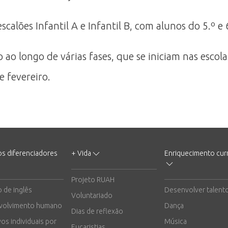
alões Infantil A e Infantil B, com alunos do 5.º e 
o longo de várias fases, que se iniciam nas escola
e fevereiro.
os diferenciadores
+ Vida
Enriquecimento curr
Projeto RUAH
o de inglês
Desenvolver talent
Voluntariado
volvimento humano
Dança
Dias de reflexão
vos individuais por
Música
Eucaristias