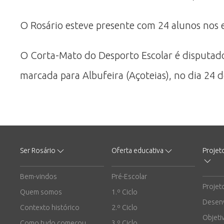
O Rosário esteve presente com 24 alunos nos esc
O Corta-Mato do Desporto Escolar é disputado a
marcada para Albufeira (Açoteias), no dia 24 d
Ser Rosário
Oferta educativa
Projet
Bem-vindos
Pré-Escolar
Projet
Quem somos
1.º Ciclo
Desen
Contexto histórico
2.º Ciclo
Objeti
Como tudo começou
3.º Ciclo