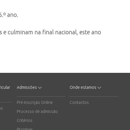
6.º ano.
s e culminam na final nacional, este ano
icular
Admissões
Onde estamos
Pré-Inscrição Online
Contactos
os
Processo de admissão
Critérios
Propinas