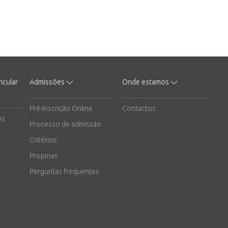
icular
Admissões
Onde estamos
Pré-Inscrição Online
Contactos
os
Processo de admissão
Critérios
Propinas
Perguntas frequentes