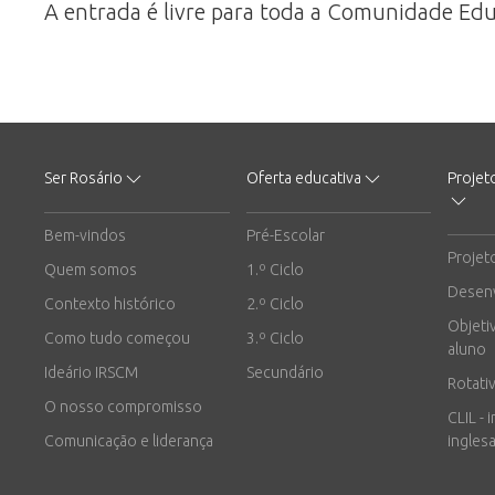
A entrada é livre para toda a Comunidade Edu
Ser Rosário
Oferta educativa
Projet
Bem-vindos
Pré-Escolar
Projet
Quem somos
1.º Ciclo
Desen
Contexto histórico
2.º Ciclo
Objeti
Como tudo começou
3.º Ciclo
aluno
Ideário IRSCM
Secundário
Rotati
O nosso compromisso
CLIL - 
Comunicação e liderança
inglesa