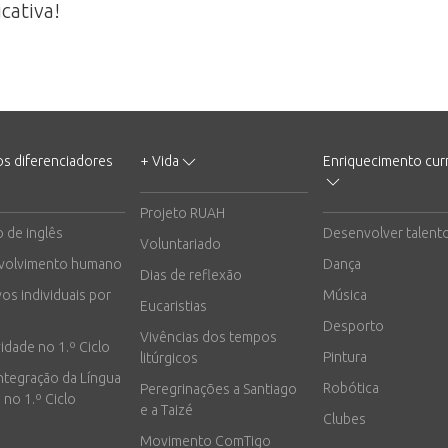
cativa!
os diferenciadores
+ Vida
Enriquecimento curr
Projeto RUAH
o de inglês
Desenvolver talent
Voluntariado
volvimento humano
Dança
Dias de reflexão
vos individuais por
Música
Eucaristias
Desporto
Vivências dos tempos
vidade no 1.º Ciclo
Pintura
litúrgicos
integração da Língua
Robótica
Peregrinações a Santiago
 no 1.º Ciclo
e a Taizé
Clubes
Movimento ComTigo