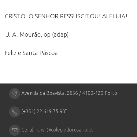
CRISTO, O SENHOR RESSUSCITOU! ALELUIA!
J. A. Mourão, op (adap)
Feliz e Santa Páscoa
Avenida da Boavista, 2856 / 4100-120 Porto
*
(+351) 22 619 75 90
Geral -
cnsr@colegiodorosario.pt