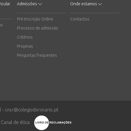
icular
Admissões
Onde estamos
Pré-Inscrição Online
Contactos
os
Processo de admissão
Critérios
Propinas
Perguntas frequentes
l -
cnsr@colegiodorosario.pt
Canal de ética