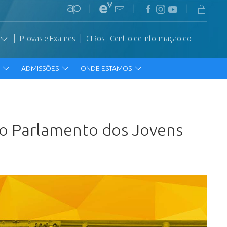
|
|
|
|
|
Provas e Exames
CIRos - Centro de Informação do
R
ADMISSÕES
ONDE ESTAMOS
 do Parlamento dos Jovens