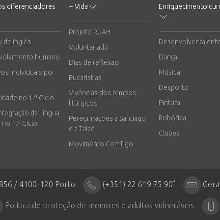
os diferenciadores
+ Vida
Enriquecimento curr
Projeto RUAH
o de inglês
Desenvolver talent
Voluntariado
volvimento humano
Dança
Dias de reflexão
vos individuais por
Música
Eucaristias
Desporto
Vivências dos tempos
vidade no 1.º Ciclo
Pintura
litúrgicos
integração da Língua
Robótica
Peregrinações a Santiago
 no 1.º Ciclo
e a Taizé
Clubes
Movimento ComTigo
*
2856 / 4100-120 Porto
(+351) 22 619 75 90
Gera
Política de proteção de menores e adultos vulneráveis