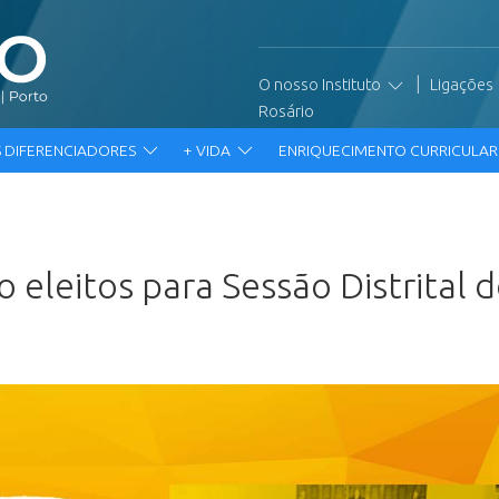
|
O nosso Instituto
Ligações
Rosário
 DIFERENCIADORES
+ VIDA
ENRIQUECIMENTO CURRICULA
o eleitos para Sessão Distrital