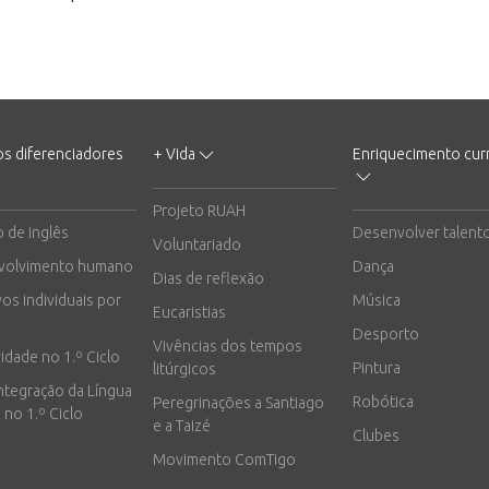
os diferenciadores
+ Vida
Enriquecimento curr
Projeto RUAH
o de inglês
Desenvolver talent
Voluntariado
volvimento humano
Dança
Dias de reflexão
vos individuais por
Música
Eucaristias
Desporto
Vivências dos tempos
vidade no 1.º Ciclo
Pintura
litúrgicos
integração da Língua
Robótica
Peregrinações a Santiago
 no 1.º Ciclo
e a Taizé
Clubes
Movimento ComTigo