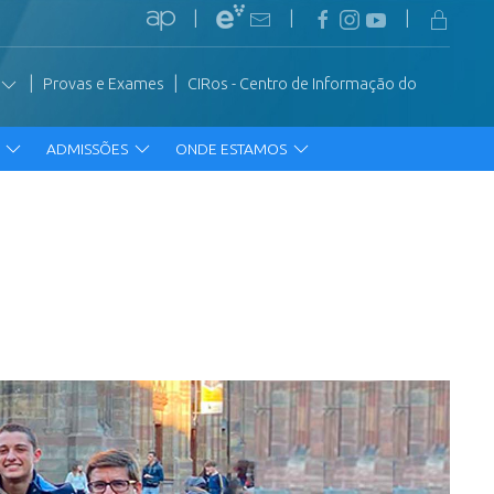
|
|
|
|
|
Provas e Exames
CIRos - Centro de Informação do
R
ADMISSÕES
ONDE ESTAMOS