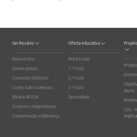
Ser Rosário
Oferta educativa
Projet
Bem-vindos
Pré-Escolar
Projet
Quem somos
1.º Ciclo
Desen
Contexto histórico
2.º Ciclo
Objeti
Como tudo começou
3.º Ciclo
aluno
Ideário IRSCM
Secundário
Rotati
O nosso compromisso
CLIL - 
Comunicação e liderança
inglesa