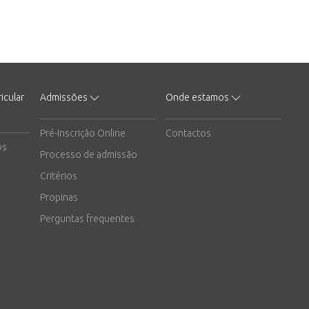
icular
Admissões
Onde estamos
Pré-Inscrição Online
Contactos
os
Processo de admissão
Critérios
Propinas
Perguntas frequentes