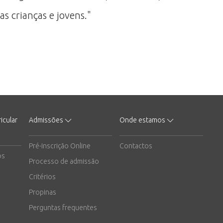
s crianças e jovens."
icular
Admissões
Onde estamos
Pré-Inscrição Online
Contactos
os
Processo de admissão
Critérios
Propinas
Perguntas frequentes