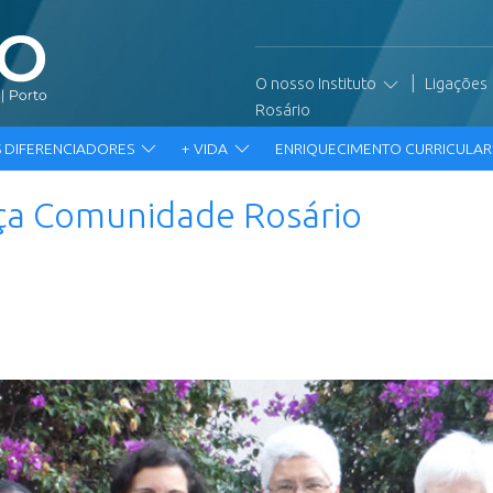
|
O nosso Instituto
Ligações
Rosário
 DIFERENCIADORES
+ VIDA
ENRIQUECIMENTO CURRICULA
ça Comunidade Rosário