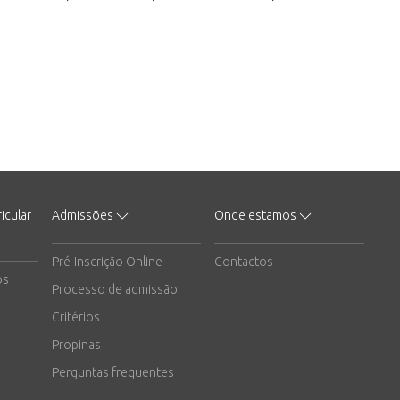
icular
Admissões
Onde estamos
Pré-Inscrição Online
Contactos
os
Processo de admissão
Critérios
Propinas
Perguntas frequentes