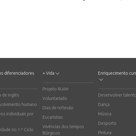
os diferenciadores
+ Vida
Enriquecimento curr
Projeto RUAH
o de inglês
Desenvolver talent
Voluntariado
volvimento humano
Dança
Dias de reflexão
vos individuais por
Música
Eucaristias
Desporto
Vivências dos tempos
vidade no 1.º Ciclo
Pintura
litúrgicos