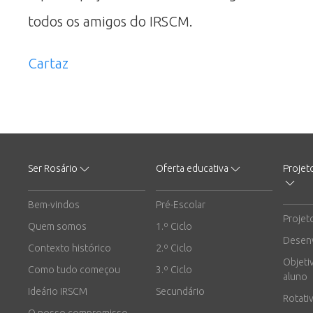
todos os amigos do IRSCM.
Cartaz
Ser Rosário
Oferta educativa
Projet
Bem-vindos
Pré-Escolar
Projet
Quem somos
1.º Ciclo
Desen
Contexto histórico
2.º Ciclo
Objeti
Como tudo começou
3.º Ciclo
aluno
Ideário IRSCM
Secundário
Rotati
O nosso compromisso