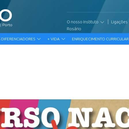
|
O nosso Instituto
Ligações
Rosário
 DIFERENCIADORES
+ VIDA
ENRIQUECIMENTO CURRICULA