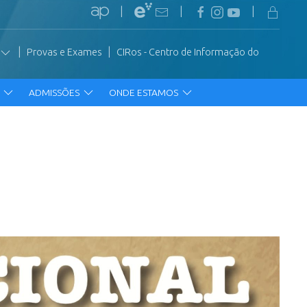
|
|
|
|
|
Provas e Exames
CIRos - Centro de Informação do
R
ADMISSÕES
ONDE ESTAMOS