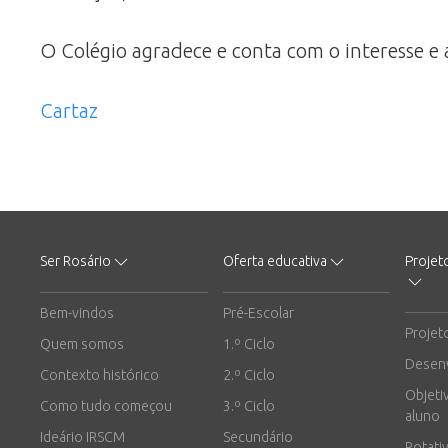
O Colégio agradece e conta com o interesse e 
Cartaz
Ser Rosário
Oferta educativa
Projet
Bem-vindos
Pré-Escolar
Projet
Quem somos
1.º Ciclo
Desen
Contexto histórico
2.º Ciclo
Objeti
Como tudo começou
3.º Ciclo
aluno
Ideário IRSCM
Secundário
Rotati