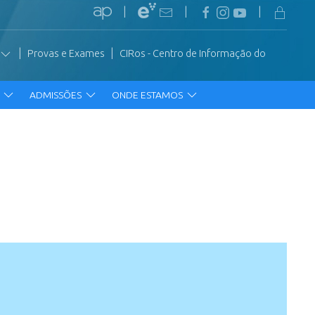
|
|
|
|
|
Provas e Exames
CIRos - Centro de Informação do
R
ADMISSÕES
ONDE ESTAMOS