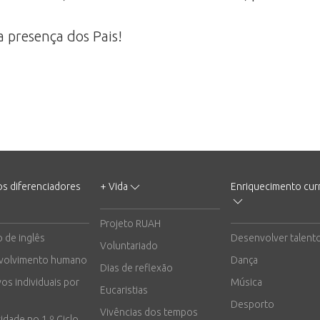
a presença dos Pais!
os diferenciadores
+ Vida
Enriquecimento curr
Projeto RUAH
o de inglês
Desenvolver talent
Voluntariado
volvimento humano
Dança
Dias de reflexão
vos individuais por
Música
Eucaristias
Desporto
Vivências dos tempos
vidade no 1.º Ciclo