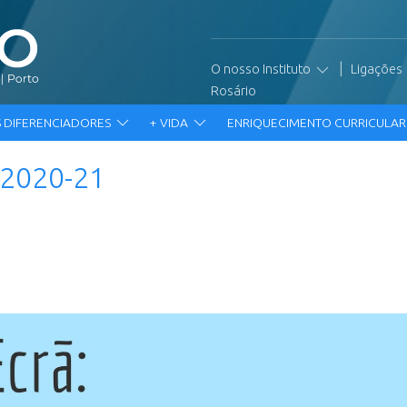
|
O nosso Instituto
Ligações
Rosário
 DIFERENCIADORES
+ VIDA
ENRIQUECIMENTO CURRICULA
 2020-21