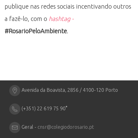
publique nas redes sociais incentivando outros
a fazê-lo, com o
hashtag -
#RosarioPeloAmbiente
.
Avenida da Boavista, 2856 / 4100-120 Porto
*
(+351) 22 619 75 90
Geral -
cnsr@colegiodorosario.pt