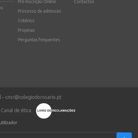
Pré-Inscrição Online
Contactos
os
Processo de admissão
Critérios
Propinas
Perguntas frequentes
l -
cnsr@colegiodorosario.pt
Canal de ética
utilizador