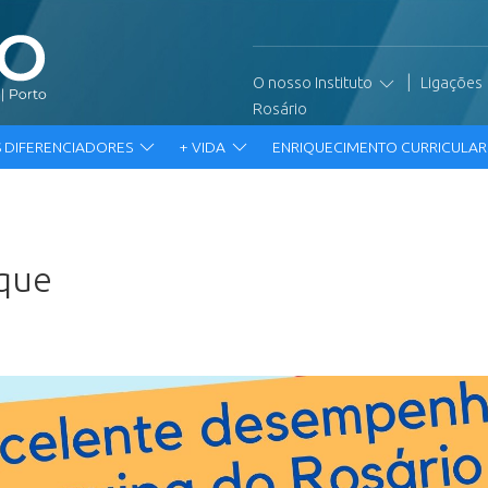
|
O nosso Instituto
Ligações
Rosário
 DIFERENCIADORES
+ VIDA
ENRIQUECIMENTO CURRICULA
aque