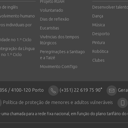
Projeto RUAH
o de inglês
Desenvolver talent
Voluntariado
volvimento humano
Dança
Dias de reflexão
vos individuais por
Música
Eucaristias
Desporto
Vivências dos tempos
vidade no 1.º Ciclo
Pintura
litúrgicos
integração da Língua
Robótica
Peregrinações a Santiago
 no 1.º Ciclo
e a Taizé
Clubes
Movimento ComTigo
*
2856 / 4100-120 Porto
(+351) 22 619 75 90
Gera
Política de proteção de menores e adultos vulneráveis
 uma chamada para a rede fixa nacional, em função do plano tarifário do 