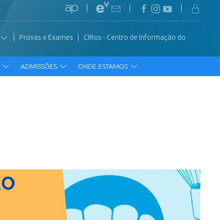
|
|
|
|
|
Provas e Exames
CIRos - Centro de Informação do
R
ADMISSÕES
ONDE ESTAMOS