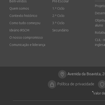
Bem-vindos
Pré-Escolar
Projet
Quem somos
1.º Ciclo
Desen
Contexto histórico
2.º Ciclo
Objeti
Como tudo começou
3.º Ciclo
aluno
Ideário IRSCM
Secundário
Rotati
O nosso compromisso
CLIL - 
Comunicação e liderança
inglesa
Avenida da Boavista, 
Política de privacidade
*
Valor de