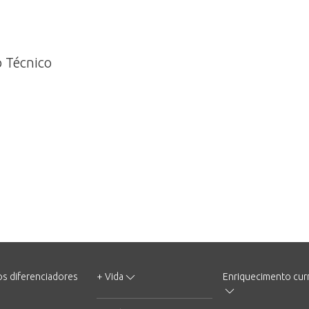
 Técnico
os diferenciadores
+ Vida
Enriquecimento curr