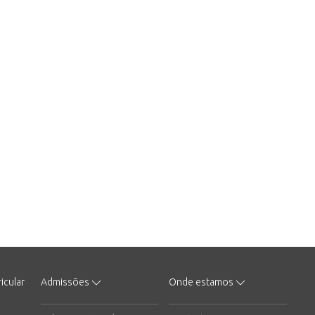
icular
Admissões
Onde estamos