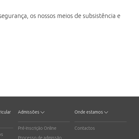
segurança, os nossos meios de subsistência e
icular
Admissões
Onde estamos
Pré-Inscrição Online
Contactos
os
Processo de admissão