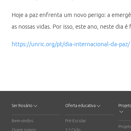
Hoje a paz enfrenta um novo perigo: a emergên
as nossas vidas. Por isso, este ano, neste dia é
https://unric.org/pt/dia-internacional-da-paz/
Ser Rosário
Oferta educativa
Projet
Bem-vindos
Pré-Escolar
Projet
Quem somos
1.º Ciclo