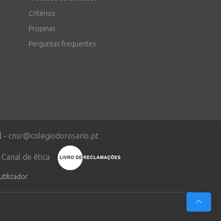
Critérios
Propinas
Perguntas frequentes
l -
cnsr@colegiodorosario.pt
Canal de ética
utilizador