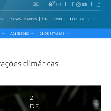
|
|
|
|
|
Provas e Exames
CIRos - Centro de Informação do
R
ADMISSÕES
ONDE ESTAMOS
ações climáticas