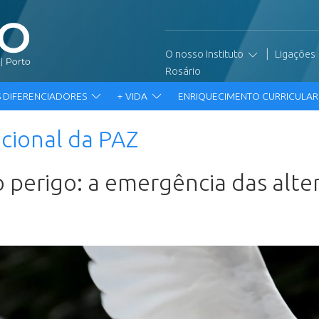
|
O nosso Instituto
Ligações
Rosário
 DIFERENCIADORES
+ VIDA
ENRIQUECIMENTO CURRICULA
acional da PAZ
 perigo: a emergência das alter