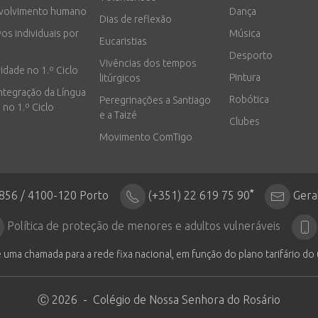
volvimento humano
Dança
Dias de reflexão
vos individuais por
Música
Eucaristias
Desporto
Vivências dos tempos
vidade no 1.º Ciclo
Pintura
litúrgicos
integração da Língua
Robótica
Peregrinações a Santiago
 no 1.º Ciclo
e a Taizé
Clubes
Movimento ComTigo
*
2856 / 4100-120 Porto
(+351) 22 619 75 90
Gera
Política de proteção de menores e adultos vulneráveis
 uma chamada para a rede fixa nacional, em função do plano tarifário do 
Ⓒ 2026 - Colégio de Nossa Senhora do Rosário