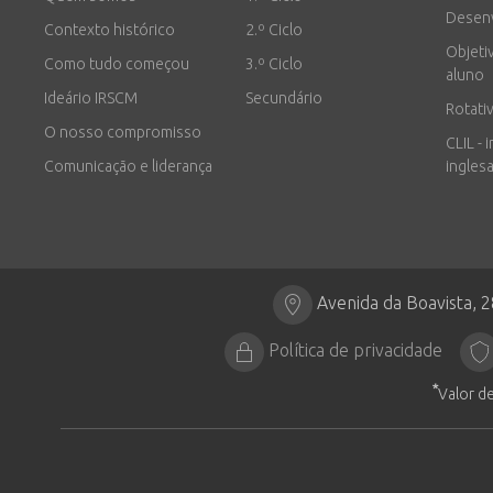
Desen
Contexto histórico
2.º Ciclo
Objeti
Como tudo começou
3.º Ciclo
aluno
Ideário IRSCM
Secundário
Rotati
O nosso compromisso
CLIL - 
Comunicação e liderança
inglesa
Avenida da Boavista, 
Política de privacidade
*
Valor de