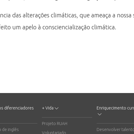
cia das alterações climáticas, que ameaça a nossa 
 feito um apelo à consciencialização climática.
os diferenciadores
+ Vida
Enriquecimento curr
Projeto RUAH
o de inglês
Desenvolver talent
Voluntariado