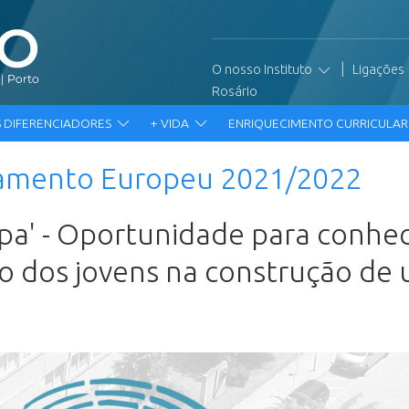
|
O nosso Instituto
Ligações
Rosário
 DIFERENCIADORES
+ VIDA
ENRIQUECIMENTO CURRICULA
lamento Europeu 2021/2022
pa' - Oportunidade para conhe
ão dos jovens na construção de