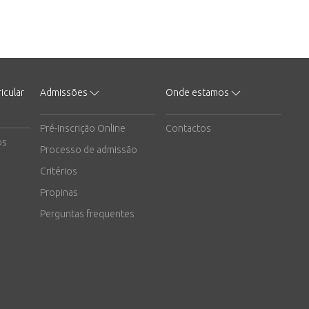
icular
Admissões
Onde estamos
Pré-Inscrição Online
Contactos
os
Processo de admissão
Critérios
Propinas
Perguntas frequentes