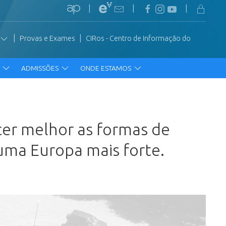
|
|
|
|
|
Provas e Exames
CIRos - Centro de Informação do
R
ADMISSÕES
ONDE ESTAMOS
cer melhor as formas de
 uma Europa mais forte.