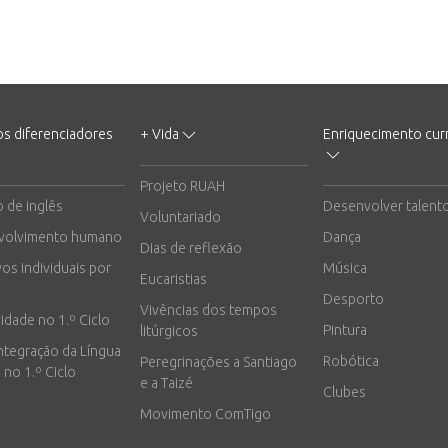
os diferenciadores
+ Vida
Enriquecimento curr
Projeto RUAH
o de inglês
Desenvolver talent
Voluntariado
volvimento humano
Dança
Dias de reflexão
vos individuais por
Música
Eucaristias
Desporto
Vivências dos tempos
vidade no 1.º Ciclo
Pintura
litúrgicos
integração da Língua
Robótica
Peregrinações a Santiago
 no 1.º Ciclo
e a Taizé
Clubes
Movimento ComTigo