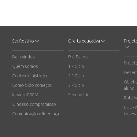
Ser Rosário
Oferta educativa
Projet
Bem-vindos
Pré-Escolar
Projet
Quem somos
1.º Ciclo
Desen
Contexto histórico
2.º Ciclo
Objeti
Como tudo começou
3.º Ciclo
aluno
Ideário IRSCM
Secundário
Rotati
O nosso compromisso
CLIL - 
Comunicação e liderança
inglesa