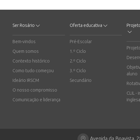
Ser Rosário
Oferta educativa
Projet
Bem-vindos
Pré-Escolar
Projet
Quem somos
1.º Ciclo
Desen
Contexto histórico
2.º Ciclo
Objeti
Como tudo começou
3.º Ciclo
aluno
Ideário IRSCM
Secundário
Rotati
O nosso compromisso
CLIL - 
Comunicação e liderança
inglesa
Avenida da Boavista, 