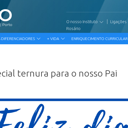
|
O nosso Instituto
Ligações
Rosário
 DIFERENCIADORES
+ VIDA
ENRIQUECIMENTO CURRICULA
ial ternura para o nosso Pai