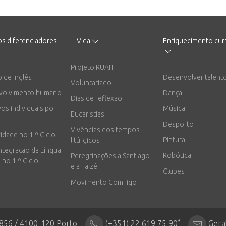
os diferenciadores
+ Vida
Enriquecimento curr
Projeto RUAH
o de inglês
Desenvolver talent
Voluntariado
volvimento humano
Dança
Dias de reflexão
vos individuais por
Música
Eucaristias
Desporto
Vivências dos tempos
vidade no 1.º Ciclo
Pintura
litúrgicos
integração da Língua
Robótica
Peregrinações a Santiago
 no 1.º Ciclo
e a Taizé
Clubes
Movimento ComTigo
*
2856 / 4100-120 Porto
(+351) 22 619 75 90
Gera