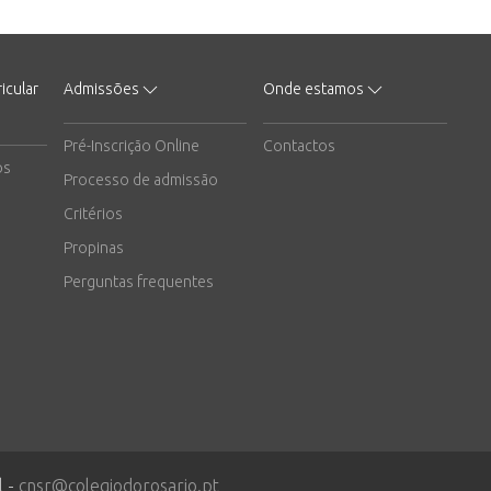
icular
Admissões
Onde estamos
Pré-Inscrição Online
Contactos
os
Processo de admissão
Critérios
Propinas
Perguntas frequentes
l -
cnsr@colegiodorosario.pt