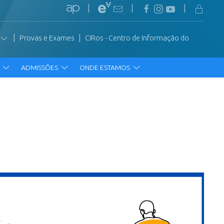
|
|
|
|
|
Provas e Exames
CIRos - Centro de Informação do
R
ADMISSÕES
ONDE ESTAMOS