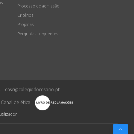
os
Processo de admissão
Critérios
Propinas
Perguntas frequentes
l -
cnsr@colegiodorosario.pt
Canal de ética
utilizador