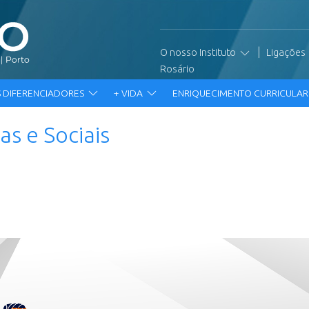
|
O nosso Instituto
Ligações
Rosário
 DIFERENCIADORES
+ VIDA
ENRIQUECIMENTO CURRICULA
s e Sociais