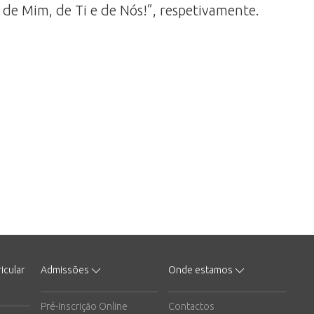
r de Mim, de Ti e de Nós!”, respetivamente.
icular
Admissões
Onde estamos
Pré-Inscrição Online
Contactos