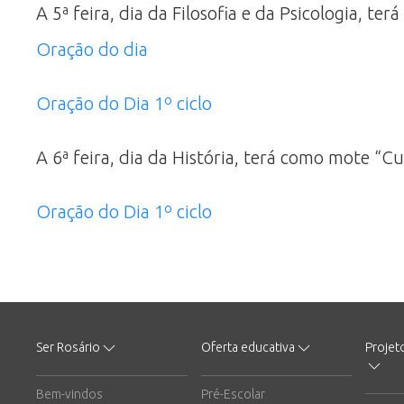
A 5ª feira, dia da Filosofia e da Psicologia, 
Oração do dia
Oração do Dia 1º ciclo
A 6ª feira, dia da História, terá como mote “
Oração do Dia 1º ciclo
Ser Rosário
Oferta educativa
Projet
Bem-vindos
Pré-Escolar