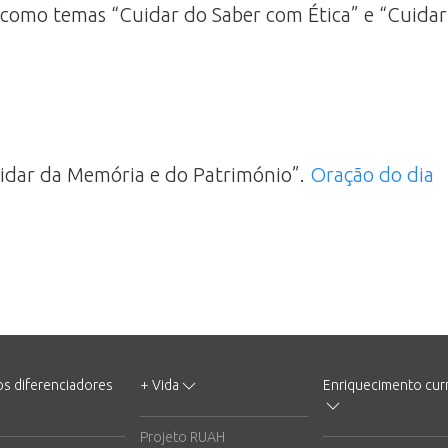
terá como temas “Cuidar do Saber com Ética” e “Cuida
Cuidar da Memória e do Património”.
Oração do dia
os diferenciadores
+ Vida
Enriquecimento curr
Projeto RUAH