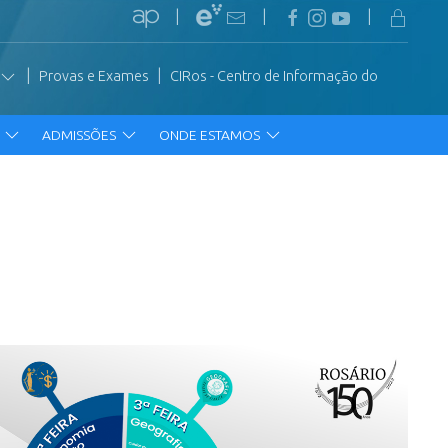
|
|
|
|
|
Provas e Exames
CIRos - Centro de Informação do
R
ADMISSÕES
ONDE ESTAMOS