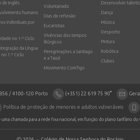
o de inglês
Desenvolver talent
Voluntariado
volvimento humano
Dança
Dias de reflexão
vos individuais por
Música
Eucaristias
Desporto
Vivências dos tempos
vidade no 1.º Ciclo
Pintura
litúrgicos
integração da Língua
Robótica
Peregrinações a Santiago
 no 1.º Ciclo
e a Taizé
Clubes
Movimento ComTigo
*
2856 / 4100-120 Porto
(+351) 22 619 75 90
Gera
Política de proteção de menores e adultos vulneráveis
 uma chamada para a rede fixa nacional, em função do plano tarifário do 
Ⓒ 2026 - Colégio de Nossa Senhora do Rosário