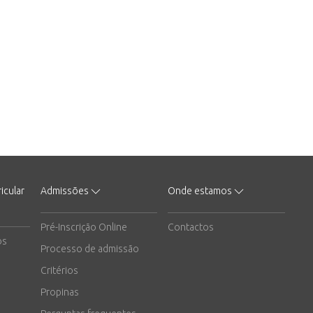
icular
Admissões
Onde estamos
Pré-Inscrição Online
Contactos
os
Processo de admissão
Critérios
Propinas