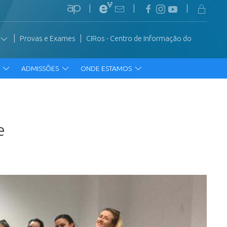
|
|
|
|
|
Provas e Exames
CIRos - Centro de Informação do
R
ADMISSÕES
ONDE ESTAMOS
e