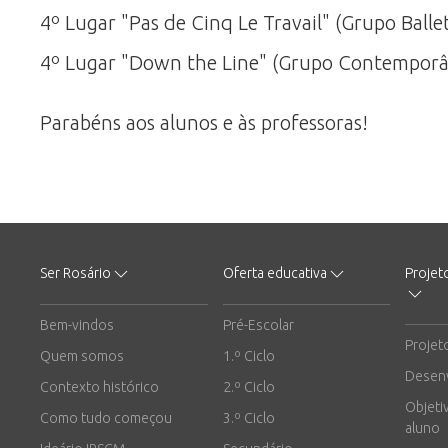
4º Lugar "Pas de Cinq Le Travail" (Grupo Balle
4º Lugar "Down the Line" (Grupo Contempor
Parabéns aos alunos e às professoras!
Ser Rosário
Oferta educativa
Projet
Bem-vindos
Pré-Escolar
Projet
Quem somos
1.º Ciclo
Desen
Contexto histórico
2.º Ciclo
Objeti
Como tudo começou
3.º Ciclo
aluno