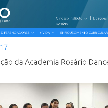
|
O nosso Instituto
Ligações
Rosário
 DIFERENCIADORES
+ VIDA
ENRIQUECIMENTO CURRICULA
017
pação da Academia Rosário Danc