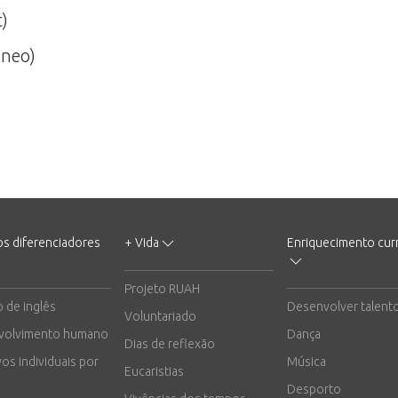
t)
âneo)
os diferenciadores
+ Vida
Enriquecimento curr
Projeto RUAH
o de inglês
Desenvolver talent
Voluntariado
volvimento humano
Dança
Dias de reflexão
vos individuais por
Música
Eucaristias
Desporto