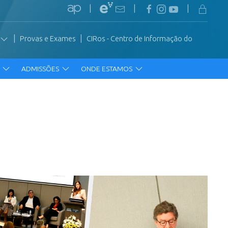
|
|
|
|
|
Provas e Exames
CIRos - Centro de Informação do
R
ADMISSÕES
ONDE ESTAMOS