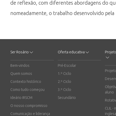
de reflexão, com diferentes abordagens do que
nomeadamente, o trabalho desenvolvido pela
Ser Rosário
Oferta educativa
Projet
Bem-vindos
Pré-Escolar
Projet
Quem somos
1.º Ciclo
Desen
Contexto histórico
2.º Ciclo
Objeti
Como tudo começou
3.º Ciclo
aluno
Ideário IRSCM
Secundário
Rotati
O nosso compromisso
CLIL - 
Comunicação e liderança
inglesa