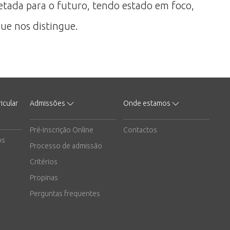
etada para o futuro, tendo estado em foco,
e nos distingue.
icular
Admissões
Onde estamos
Pré-Inscrição Online
Contactos
os
Processo de admissão
Critérios
Propinas
Perguntas frequentes