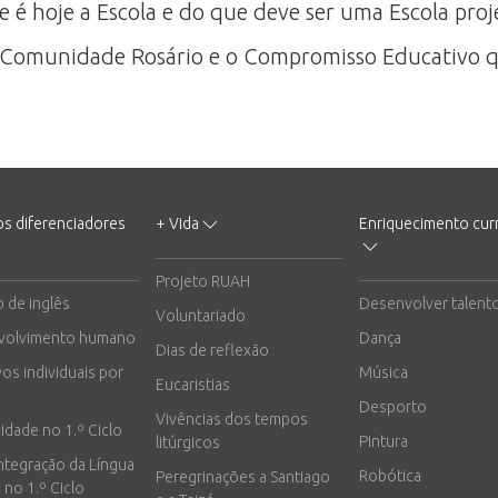
 é hoje a Escola e do que deve ser uma Escola proj
 Comunidade Rosário e o Compromisso Educativo qu
os diferenciadores
+ Vida
Enriquecimento curr
Projeto RUAH
o de inglês
Desenvolver talent
Voluntariado
volvimento humano
Dança
Dias de reflexão
vos individuais por
Música
Eucaristias
Desporto
Vivências dos tempos
vidade no 1.º Ciclo
Pintura
litúrgicos
integração da Língua
Robótica
Peregrinações a Santiago
 no 1.º Ciclo