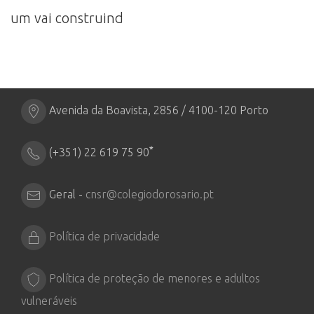
um vai construind
Avenida da Boavista, 2856 / 4100-120 Porto
*
(+351) 22 619 75 90
Geral -
cnsr@colegiodorosario.pt
Política de privacidade
Política de proteção de menores e adultos
vulneráveis