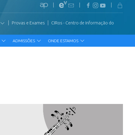
|
|
|
|
|
Provas e Exames
CIRos - Centro de Informação do
R
ADMISSÕES
ONDE ESTAMOS