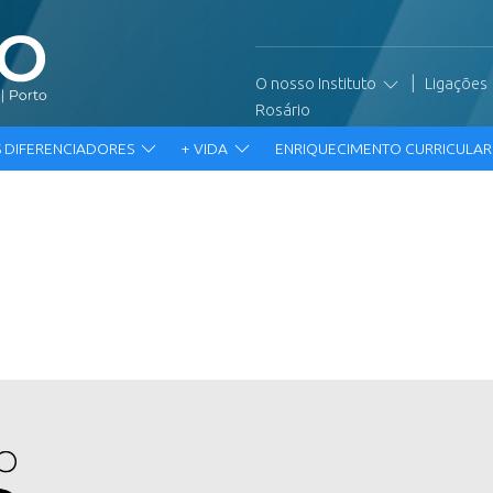
|
O nosso Instituto
Ligações
Rosário
 DIFERENCIADORES
+ VIDA
ENRIQUECIMENTO CURRICULA