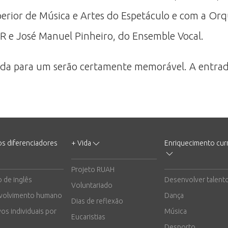
uperior de Música e Artes do Espetáculo e com a Or
CR e José Manuel Pinheiro, do Ensemble Vocal.
da para um serão certamente memorável. A entrada
os diferenciadores
+ Vida
Enriquecimento curr
Projeto RUAH
o de inglês
Desenvolver talent
Voluntariado
volvimento humano
Dança
Dias de reflexão
vos individuais por
Música
Eucaristias
Desporto