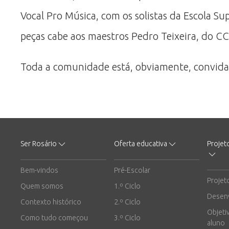
Vocal Pro Música, com os solistas da Escola S
peças cabe aos maestros Pedro Teixeira, do C
Toda a comunidade está, obviamente, convida
Ser Rosário
Oferta educativa
Projet
Bem-vindos
Pré-Escolar
Projet
Quem somos
1.º Ciclo
Desen
Contexto histórico
2.º Ciclo
Objeti
Como tudo começou
3.º Ciclo
aluno