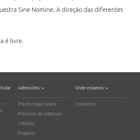
questra Sine Nomine. A direção das diferentes
 é livre.
icular
Admissões
Onde estamos
Pré-Inscrição Online
Contactos
os
Processo de admissão
Critérios
Propinas