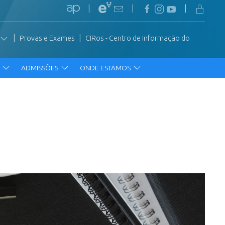
|
|
|
|
|
Provas e Exames
CIRos - Centro de Informação do
R
ADMISSÕES
ONDE ESTAMOS