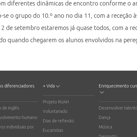
 com diferentes dinâmicas de encontro conforme o 
se o grupo do 10.º ano no dia 11, com a receção à
12 de setembro estaremos já quase todos, com a rec
ido quando chegarem os alunos envolvidos na pere
os diferenciadores
+ Vida
Enriquecimento curr
Projeto RUAH
o de inglês
Desenvolver talent
Voluntariado
volvimento humano
Dança
Dias de reflexão
vos individuais por
Música
Eucaristias
Desporto