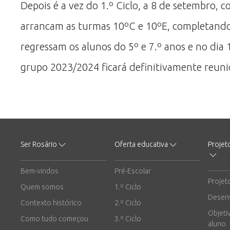
Depois é a vez do 1.º Ciclo, a 8 de setembro,
arrancam as turmas 10ºC e 10ºE, completando-
regressam os alunos do 5º e 7.º anos e no dia 
grupo 2023/2024 ficará definitivamente reun
Ser Rosário
Oferta educativa
Projet
Bem-vindos
Pré-Escolar
Projet
Quem somos
1.º Ciclo
Desen
Contexto histórico
2.º Ciclo
Objeti
Como tudo começou
3.º Ciclo
aluno