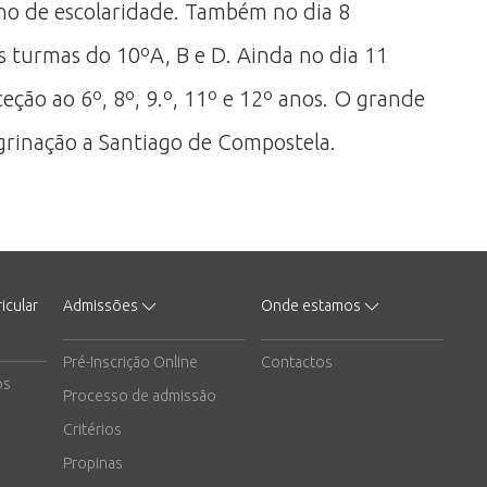
ano de escolaridade. Também no dia 8
s turmas do 10ºA, B e D. Ainda no dia 11
eção ao 6º, 8º, 9.º, 11º e 12º anos. O grande
grinação a Santiago de Compostela.
icular
Admissões
Onde estamos
Pré-Inscrição Online
Contactos
os
Processo de admissão
Critérios
Propinas