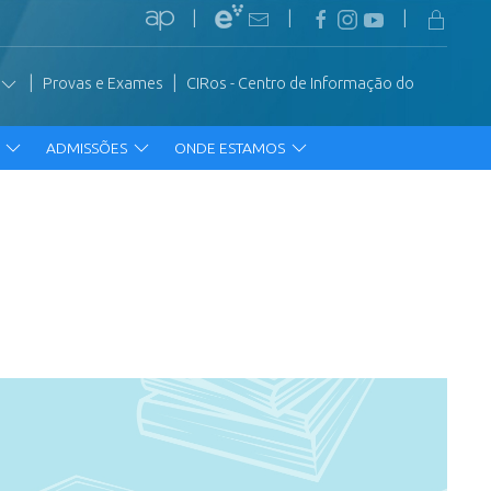
|
|
|
|
|
Provas e Exames
CIRos - Centro de Informação do
R
ADMISSÕES
ONDE ESTAMOS