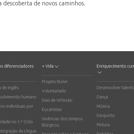
a descoberta de novos caminhos.
os diferenciadores
+ Vida
Enriquecimento curr
Projeto RUAH
o de inglês
Desenvolver talent
Voluntariado
volvimento humano
Dança
Dias de reflexão
vos individuais por
Música
Eucaristias
Desporto
Vivências dos tempos
vidade no 1.º Ciclo
Pintura
litúrgicos
integração da Língua
Robótica