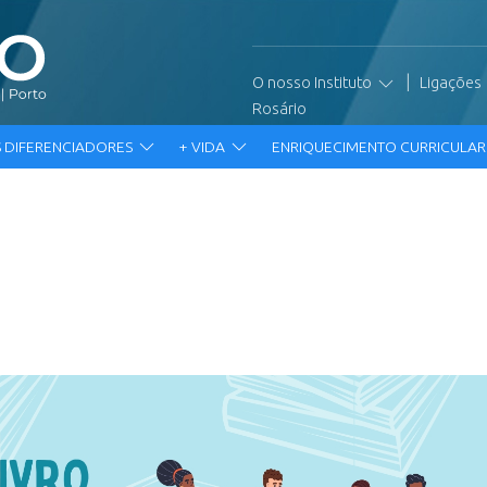
|
O nosso Instituto
Ligações
Rosário
 DIFERENCIADORES
+ VIDA
ENRIQUECIMENTO CURRICULA