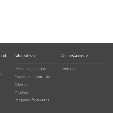
icular
Admissões
Onde estamos
Pré-Inscrição Online
Contactos
os
Processo de admissão
Critérios
Propinas
Perguntas frequentes