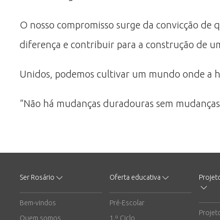
O nosso compromisso surge da convicção de qu
diferença e contribuir para a construção de u
Unidos, podemos cultivar um mundo onde a ha
“Não há mudanças duradouras sem mudanças cul
Ser Rosário
Oferta educativa
Projet
Bem-vindos
Pré-Escolar
Projet
Quem somos
1.º Ciclo