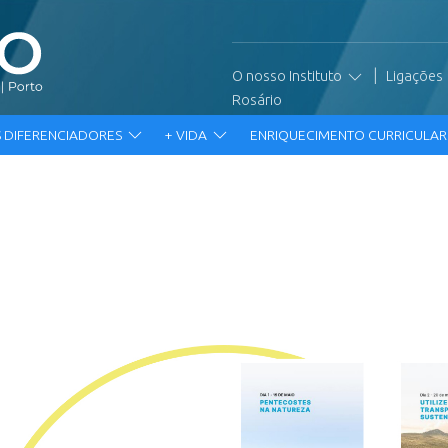
|
O nosso Instituto
Ligações
Rosário
 DIFERENCIADORES
+ VIDA
ENRIQUECIMENTO CURRICULA