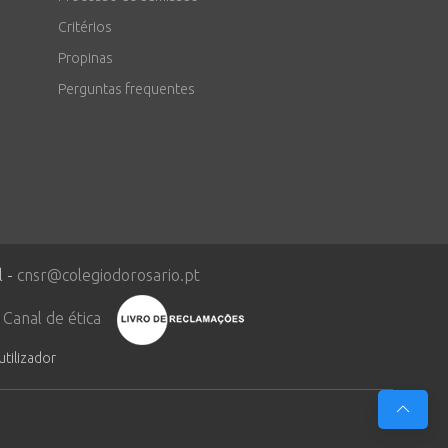
Critérios
Propinas
Perguntas frequentes
l -
cnsr@colegiodorosario.pt
Canal de ética
utilizador