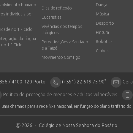
volvimento humano
Dança
Dias de reflexão
vos individuais por
Música
Eucaristias
Desporto
Vivências dos tempos
vidade no 1.º Ciclo
Pintura
litúrgicos
integração da Língua
Robótica
Peregrinações a Santiago
 no 1.º Ciclo
e a Taizé
Clubes
Movimento ComTigo
*
2856 / 4100-120 Porto
(+351) 22 619 75 90
Gera
Política de proteção de menores e adultos vulneráveis
 uma chamada para a rede fixa nacional, em função do plano tarifário do 
Ⓒ 2026 - Colégio de Nossa Senhora do Rosário