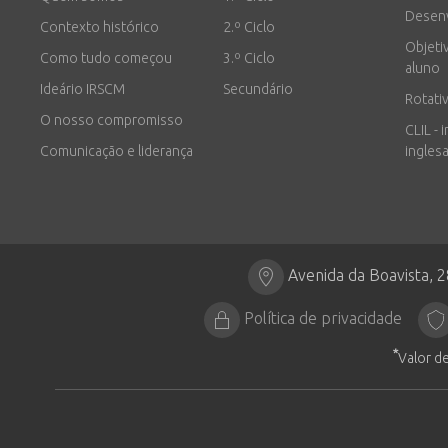
Desen
Contexto histórico
2.º Ciclo
Objeti
Como tudo começou
3.º Ciclo
aluno
Ideário IRSCM
Secundário
Rotati
O nosso compromisso
CLIL - 
Comunicação e liderança
inglesa
Avenida da Boavista, 
Política de privacidade
*
Valor de