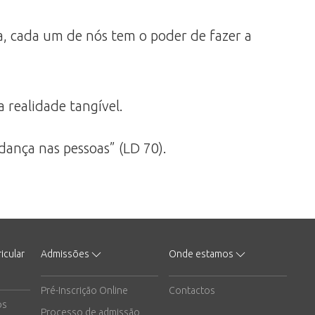
, cada um de nós tem o poder de fazer a
realidade tangível.
ança nas pessoas” (LD 70).
icular
Admissões
Onde estamos
Pré-Inscrição Online
Contactos
os
Processo de admissão