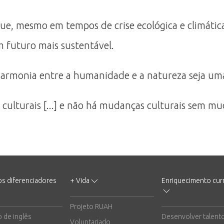
e, mesmo em tempos de crise ecológica e climática
m futuro mais sustentável.
rmonia entre a humanidade e a natureza seja uma 
turais [...] e não há mudanças culturais sem mud
os diferenciadores
+ Vida
Enriquecimento curr
Projeto RUAH
o de inglês
Desenvolver talent
Voluntariado