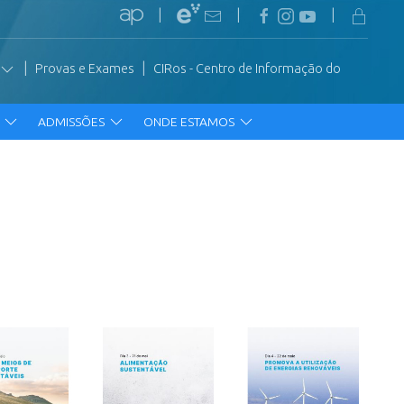
|
|
|
|
|
Provas e Exames
CIRos - Centro de Informação do
R
ADMISSÕES
ONDE ESTAMOS