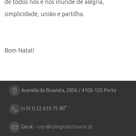
de todos nós e nos inunde de alegria,
simplicidade, união e partilha.
Bom Natal!
Avenida da Boavista, 2856 / 4100-120 Porto
*
(+351) 22 619 75 90
Geral -
cnsr@colegiodorosario.pt