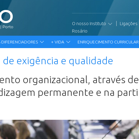
|
O nosso Instituto
Ligações
Rosário
 DIFERENCIADORES
+ VIDA
ENRIQUECIMENTO CURRICULA
de exigência e qualidade
to organizacional, através de
dizagem permanente e na part