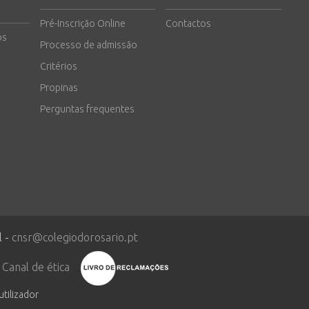
Pré-Inscrição Online
Contactos
os
Processo de admissão
Critérios
Propinas
Perguntas frequentes
l -
cnsr@colegiodorosario.pt
Canal de ética
utilizador