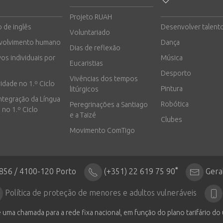
Projeto RUAH
o de inglês
Desenvolver talent
Voluntariado
volvimento humano
Dança
Dias de reflexão
vos individuais por
Música
Eucaristias
Desporto
Vivências dos tempos
vidade no 1.º Ciclo
Pintura
litúrgicos
integração da Língua
Robótica
Peregrinações a Santiago
 no 1.º Ciclo
e a Taizé
Clubes
Movimento ComTigo
*
2856 / 4100-120 Porto
(+351) 22 619 75 90
Gera
Política de proteção de menores e adultos vulneráveis
 uma chamada para a rede fixa nacional, em função do plano tarifário do 