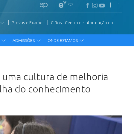
|
|
|
|
|
Provas e Exames
CIRos - Centro de Informação do
R
ADMISSÕES
ONDE ESTAMOS
 uma cultura de melhoria
ilha do conhecimento