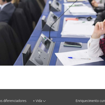
os diferenciadores
+ Vida
Enriquecimento curr