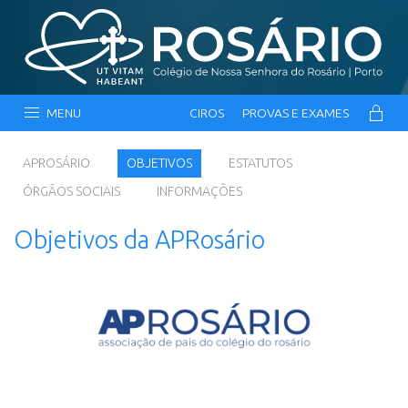
MENU
CIROS
PROVAS E EXAMES
APROSÁRIO
OBJETIVOS
ESTATUTOS
ÓRGÃOS SOCIAIS
INFORMAÇÕES
Objetivos da APRosário